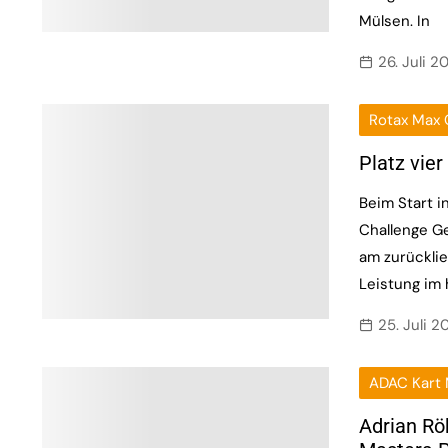
Mülsen. In
26. Juli 2
Rotax Max 
Platz vier
Beim Start i
Challenge G
am zurückli
Leistung im
25. Juli 2
ADAC Kart 
Adrian Rö