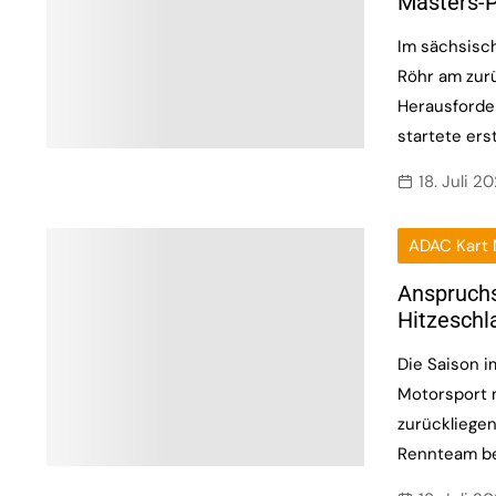
Masters-
Im sächsisch
Röhr am zur
Herausforde
startete ers
18. Juli 2
ADAC Kart 
Anspruchs
Hitzeschl
Die Saison i
Motorsport 
zurückliege
Rennteam be