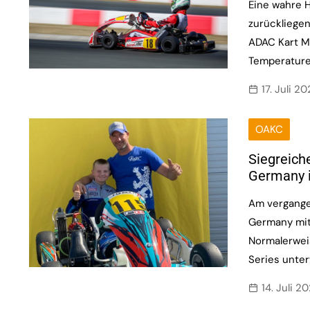
Eine wahre H
zurückliege
ADAC Kart M
Temperatur
17. Juli 2
OAKC
Siegreich
Germany 
Am vergange
Germany mit 
Normalerwei
Series unter
14. Juli 2