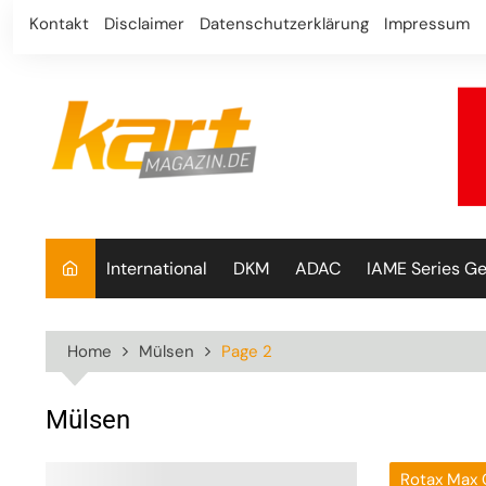
Skip
Kontakt
Disclaimer
Datenschutzerklärung
Impressum
to
content
International
DKM
ADAC
IAME Series G
Home
Mülsen
Page 2
Mülsen
Rotax Max 