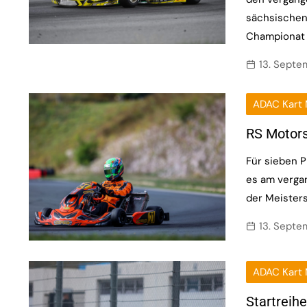
sächsischen
Championat
13. Sept
ADAC Kart 
RS Motors
Für sieben P
es am verga
der Meister
13. Sept
ADAC Kart 
Startreihe