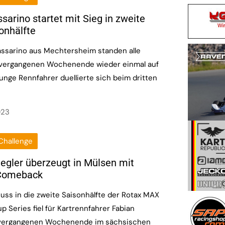
sarino startet mit Sieg in zweite
onhälfte
assarino aus Mechtersheim standen alle
vergangenen Wochenende wieder einmal auf
 junge Rennfahrer duellierte sich beim dritten
023
Challenge
iegler überzeugt in Mülsen mit
Comeback
uss in die zweite Saisonhälfte der Rotax MAX
p Series fiel für Kartrennfahrer Fabian
 vergangenen Wochenende im sächsischen