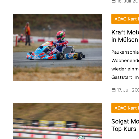
18. Juli 2
ADAC Kart 
Kraft Mot
in Mülsen
Paukenschla
Wochenende
wieder einma
Gaststart i
17. Juli 2
ADAC Kart 
Solgat Mo
Top-Kurs