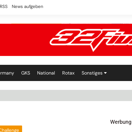
RSS
News aufgeben
ermany
GKS
National
Rotax
Sonstiges
Technik
Werbung
Challenge