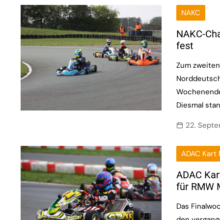
NAKC
NAKC-Cha
fest
Zum zweiten 
Norddeutsch
Wochenende 
Diesmal sta
22. Sept
ADAC Kart 
ADAC Kart
für RMW 
Das Finalwo
den vergang