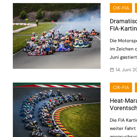
CIK-FIA
Dramatisc
FIA-Karti
Die Motorsp
im Zeichen d
Juni gastier
14. Juni 
CIK-FIA
Heat-Mara
Vorentsch
Die FIA Kar
weiter Fahrt
anspruchsvol