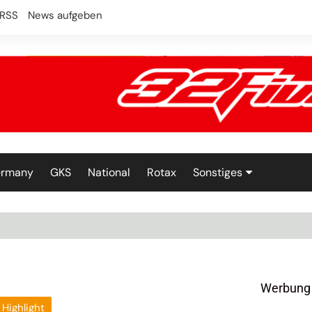
RSS
News aufgeben
ermany
GKS
National
Rotax
Sonstiges
Technik
Werbung
Highlight