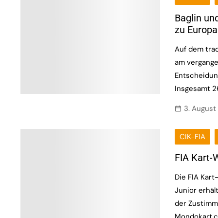
Baglin und
zu Europa
Auf dem trad
am vergange
Entscheidun
Insgesamt 26
3. August
CIK-FIA
FIA Kart-
Die FIA Kar
Junior erhäl
der Zustimmu
Mondokart.c