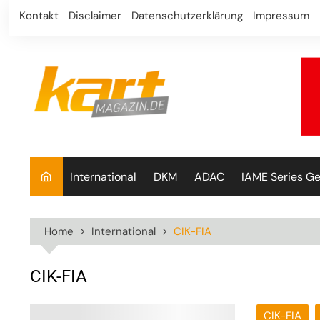
Skip
Kontakt
Disclaimer
Datenschutzerklärung
Impressum
to
content
International
DKM
ADAC
IAME Series G
Home
International
CIK-FIA
CIK-FIA
CIK-FIA