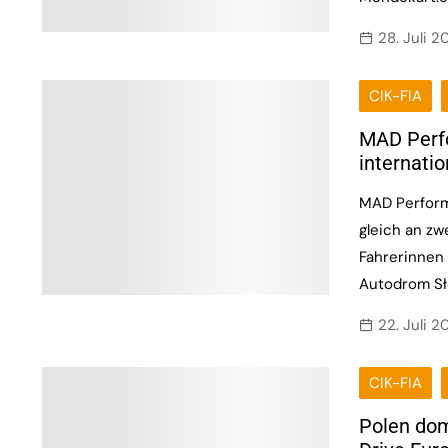
28. Juli 2
CIK-FIA
MAD Perf
internati
MAD Perfor
gleich an zw
Fahrerinnen 
Autodrom S
22. Juli 2
CIK-FIA
Polen dom