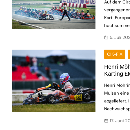
Auf dem Circ
vergangenen
Kart-Europam
hochsommer
5. Juli 20
CIK-FIA
Henri Möh
Karting E
Henri Möhrin
Mülsen eine
abgeliefert.
Nachwuchspi
17. Juni 2