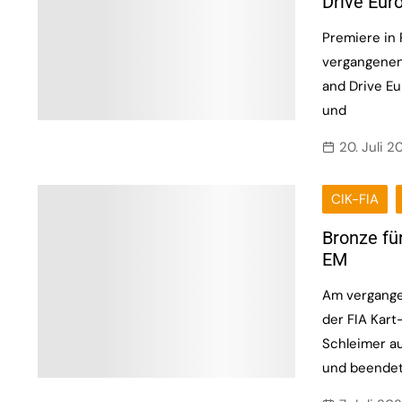
Drive Eur
Premiere in
vergangenen
and Drive E
und
20. Juli 2
CIK-FIA
Bronze fü
EM
Am vergange
der FIA Kart
Schleimer a
und beendet