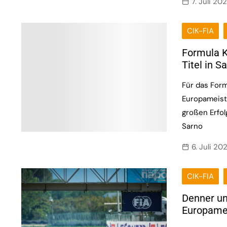
7. Juli 20
CIK-FIA
Formula K
Titel in S
Für das Form
Europameist
großen Erfol
Sarno
6. Juli 20
CIK-FIA
Denner un
Europame