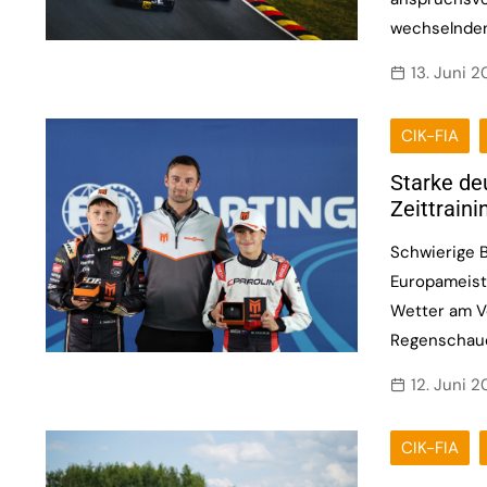
wechselnden
13. Juni 
CIK-FIA
Starke de
Zeittrain
Schwierige B
Europameist
Wetter am V
Regenschaue
12. Juni 
CIK-FIA