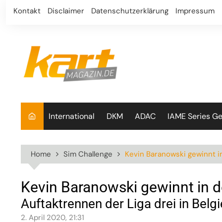
Skip
Kontakt
Disclaimer
Datenschutzerklärung
Impressum
to
content
International
DKM
ADAC
IAME Series G
Home
Sim Challenge
Kevin Baranowski gewinnt 
Kevin Baranowski gewinnt in 
Auftaktrennen der Liga drei in Belg
2. April 2020, 21:31