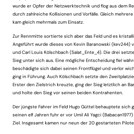
wurde er Opfer der Netzwerktechnik und flog aus dem Re
durch zahlreiche Kollisionen und Vorfälle. Gleich mehrer
kam gleich mehrmals zum Einsatz.
Zur Rennmitte sortierte sich aber das Feld und es kristalli
Angeführt wurde dieses von Kevin Baranowski (kev244) v
und Carl Louis Kölschbach (Salat_Ente_4). Die drei setz
Sieg unter sich aus. Eine mögliche Entscheidung fiel wä
beschädigte sich dabei seinen Frontflügel und verlor wic
ging in Führung. Auch Kölschbach setzte den Zweitplatzi
Erster den Zielstrich kreuzte, ging der Sieg letztlich an B
und holte den Sieg vor seinen beiden Kontrahenten.
Der jüngste Fahrer im Feld Hugo Güttel behauptete sich g
seinen elf Jahren fuhr er vor Umil Ali Yagci (Babacan197
Ziel. Insgesamt kamen nur neun der 20 gestarteten Piloten