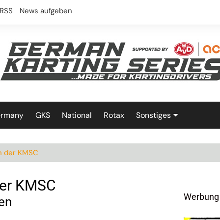
RSS
News aufgeben
ermany
GKS
National
Rotax
Sonstiges
Technik
in der KMSC
der KMSC
Werbung
ien