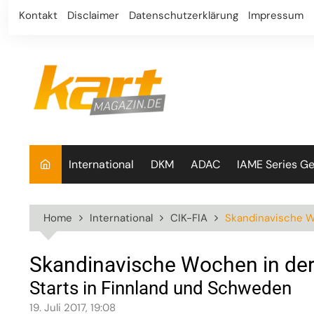
Skip
Kontakt
Disclaimer
Datenschutzerklärung
Impressum
to
content
International
DKM
ADAC
IAME Series G
Home
International
CIK-FIA
Skandinavische W
Skandinavische Wochen in der
Starts in Finnland und Schweden
19. Juli 2017, 19:08