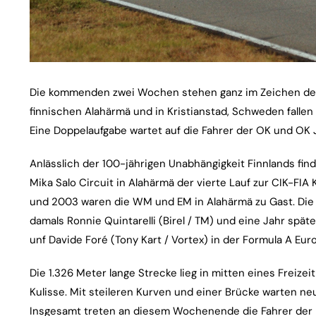
Die kommenden zwei Wochen stehen ganz im Zeichen der 
finnischen Alahärmä und in Kristianstad, Schweden fallen
Eine Doppelaufgabe wartet auf die Fahrer der OK und OK J
Anlässlich der 100-jährigen Unabhängigkeit Finnlands 
Mika Salo Circuit in Alahärmä der vierte Lauf zur CIK-FIA
und 2003 waren die WM und EM in Alahärmä zu Gast. Die
damals Ronnie Quintarelli (Birel / TM) und eine Jahr später 
unf Davide Foré (Tony Kart / Vortex) in der Formula A Eu
Die 1.326 Meter lange Strecke lieg in mitten eines Freize
Kulisse. Mit steileren Kurven und einer Brücke warten n
Insgesamt treten an diesem Wochenende die Fahrer der 