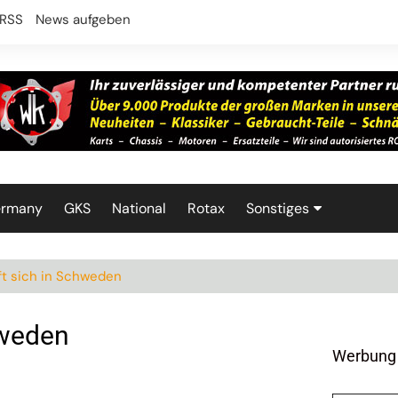
RSS
News aufgeben
ermany
GKS
National
Rotax
Sonstiges
Technik
fft sich in Schweden
chweden
Werbung