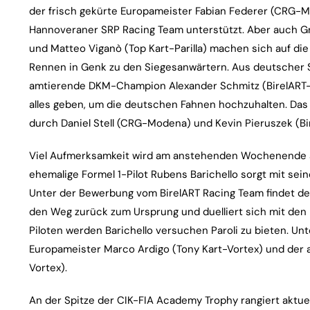
der frisch gekürte Europameister Fabian Federer (CRG-M
Hannoveraner SRP Racing Team unterstützt. Aber auch Gr
und Matteo Viganò (Top Kart-Parilla) machen sich auf d
Rennen in Genk zu den Siegesanwärtern. Aus deutscher S
amtierende DKM-Champion Alexander Schmitz (BirelART-Vo
alles geben, um die deutschen Fahnen hochzuhalten. Das 
durch Daniel Stell (CRG-Modena) und Kevin Pieruszek (Bi
Viel Aufmerksamkeit wird am anstehenden Wochenende a
ehemalige Formel 1-Pilot Rubens Barichello sorgt mit sein
Unter der Bewerbung vom BirelART Racing Team findet der 
den Weg zurück zum Ursprung und duelliert sich mit den 
Piloten werden Barichello versuchen Paroli zu bieten. U
Europameister Marco Ardigo (Tony Kart-Vortex) und der 
Vortex).
An der Spitze der CIK-FIA Academy Trophy rangiert aktue