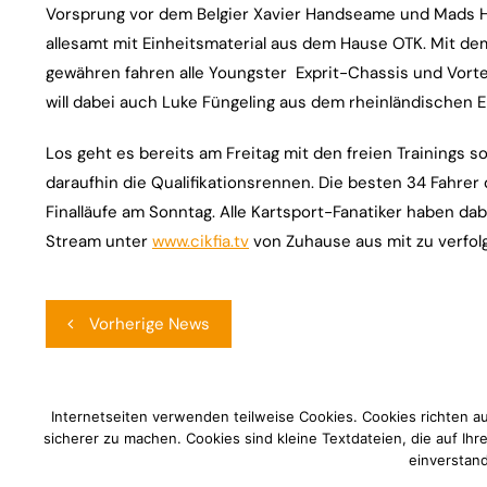
Vorsprung vor dem Belgier Xavier Handseame und Mads 
allesamt mit Einheitsmaterial aus dem Hause OTK. Mit de
gewähren fahren alle Youngster Exprit-Chassis und Vort
will dabei auch Luke Füngeling aus dem rheinländischen Er
Los geht es bereits am Freitag mit den freien Trainings 
daraufhin die Qualifikationsrennen. Die besten 34 Fahrer q
Finalläufe am Sonntag. Alle Kartsport-Fanatiker haben da
Stream unter
www.cikfia.tv
von Zuhause aus mit zu verfol
Beitragsnavigation
Vorherige News
Internetseiten verwenden teilweise Cookies. Cookies richten a
sicherer zu machen. Cookies sind kleine Textdateien, die auf Ih
einverstand