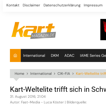
Skip
Kontakt
Disclaimer
Datenschutzerklärung
Impressum
to
content
International
DKM
ADAC
IAME Series G
Home
International
CIK-FIA
Kart-Weltelite tri
Kart-Weltelite trifft sich in S
31. August 2016, 21:04
Autor: Fast-Media - Luca Köster | Bilderquelle: