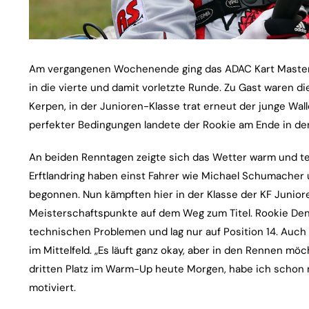
Am vergangenen Wochenende ging das ADAC Kart Masters,
in die vierte und damit vorletzte Runde. Zu Gast waren di
Kerpen, in der Junioren-Klasse trat erneut der junge Wal
perfekter Bedingungen landete der Rookie am Ende in de
An beiden Renntagen zeigte sich das Wetter warm und tei
Erftlandring haben einst Fahrer wie Michael Schumacher u
begonnen. Nun kämpften hier in der Klasse der KF Junior
Meisterschaftspunkte auf dem Weg zum Titel. Rookie Denn
technischen Problemen und lag nur auf Position 14. Auch i
im Mittelfeld. „Es läuft ganz okay, aber in den Rennen mö
dritten Platz im Warm-Up heute Morgen, habe ich schon me
motiviert.