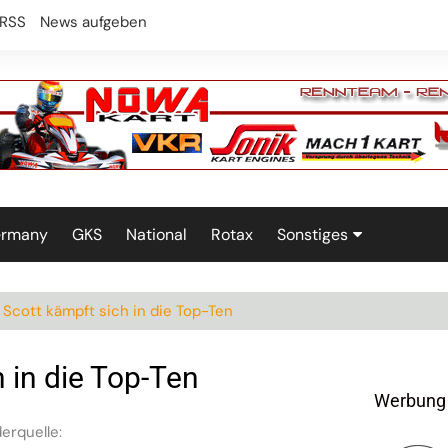
RSS
News aufgeben
ermany
GKS
National
Rotax
Sonstiges
Technik
Scott kämpft sich in die Top-Ten
 in die Top-Ten
Werbung
erquelle: