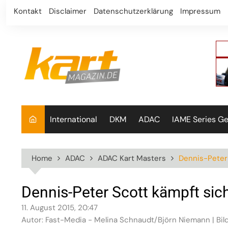
Skip
Kontakt
Disclaimer
Datenschutzerklärung
Impressum
to
content
International
DKM
ADAC
IAME Series G
Home
ADAC
ADAC Kart Masters
Dennis-Peter 
Dennis-Peter Scott kämpft sich
11. August 2015, 20:47
Autor: Fast-Media - Melina Schnaudt/Björn Niemann | Bild