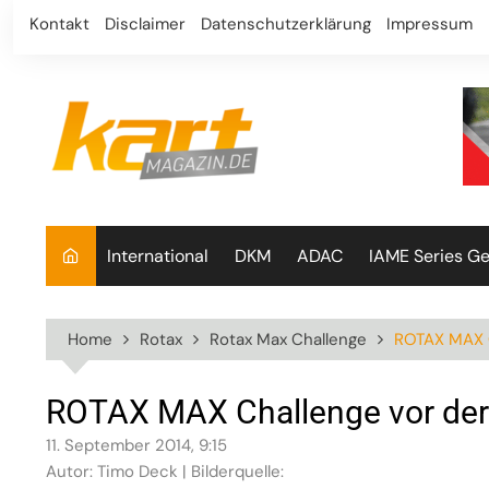
Skip
Kontakt
Disclaimer
Datenschutzerklärung
Impressum
to
content
International
DKM
ADAC
IAME Series G
Home
Rotax
Rotax Max Challenge
ROTAX MAX C
ROTAX MAX Challenge vor der 
11. September 2014, 9:15
Autor: Timo Deck | Bilderquelle: