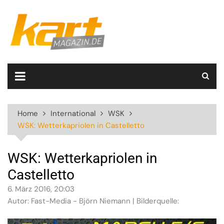
Skip
to
content
Home
International
WSK
WSK: Wetterkapriolen in Castelletto
WSK: Wetterkapriolen in
Castelletto
6. März 2016, 20:03
Autor: Fast-Media - Björn Niemann | Bilderquelle: