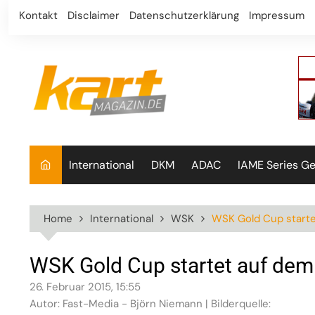
Skip
Kontakt
Disclaimer
Datenschutzerklärung
Impressum
to
content
International
DKM
ADAC
IAME Series G
Home
International
WSK
WSK Gold Cup starte
WSK Gold Cup startet auf dem
26. Februar 2015, 15:55
Autor: Fast-Media - Björn Niemann | Bilderquelle: