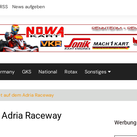
RSS
News aufgeben
ermany
GKS
National
Rotax
Sonstiges
Technik
t auf dem Adria Raceway
 Adria Raceway
Werbung