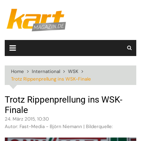
Skip
to
content
Home
International
WSK
Trotz Rippenprellung ins WSK-Finale
Trotz Rippenprellung ins WSK-
Finale
24. März 2015, 10:30
Autor: Fast-Media - Björn Niemann | Bilderquelle: