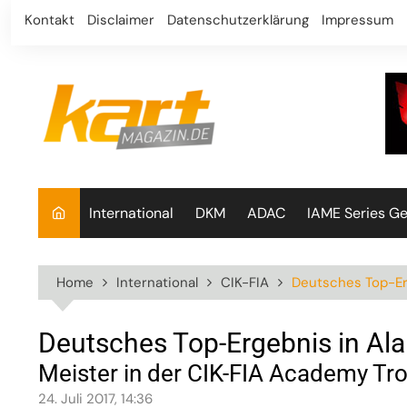
Skip
Kontakt
Disclaimer
Datenschutzerklärung
Impressum
to
content
International
DKM
ADAC
IAME Series G
Home
International
CIK-FIA
Deutsches Top-Er
Deutsches Top-Ergebnis in Al
Meister in der CIK-FIA Academy Tro
24. Juli 2017, 14:36