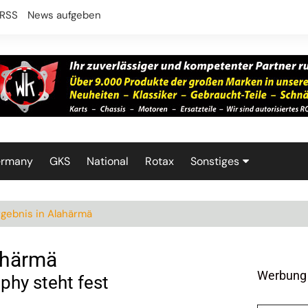
RSS
News aufgeben
ermany
GKS
National
Rotax
Sonstiges
Technik
gebnis in Alahärmä
ahärmä
Werbung
phy steht fest