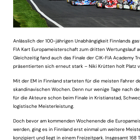
Anlässlich der 100-jährigen Unabhängigkeit Finnlands g
FIA Kart Europameisterschaft zum dritten Wertungslauf au
Gleichzeitig fand auch das Finale der CIK-FIA Academy Tr
präsentierten sich erneut stark – Niki Krütten holt Platz v
Mit der EM in Finnland starteten für die meisten Fahrer 
skandinavischen Wochen. Denn nur wenige Tage nach dem
für die Akteure schon beim Finale in Kristianstad, Schwe
logistische Meisterleistung.
Doch bevor am kommenden Wochenende die Europameiste
werden, ging es in Finnland erst einmal um weitere Meis
konzipiert und liegt in einem Freizeitpark. Insgesamt 168