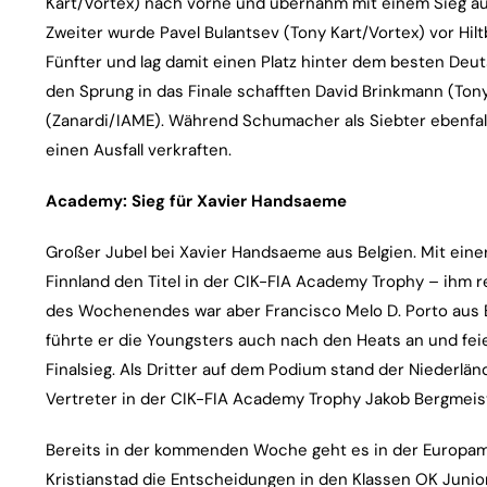
Kart/Vortex) nach vorne und übernahm mit einem Sieg a
Zweiter wurde Pavel Bulantsev (Tony Kart/Vortex) vor Hil
Fünfter und lag damit einen Platz hinter dem besten Deut
den Sprung in das Finale schafften David Brinkmann (Ton
(Zanardi/IAME). Während Schumacher als Siebter ebenfalls
einen Ausfall verkraften.
Academy: Sieg für Xavier Handsaeme
Großer Jubel bei Xavier Handsaeme aus Belgien. Mit einer
Finnland den Titel in der CIK-FIA Academy Trophy – ihm re
des Wochenendes war aber Francisco Melo D. Porto aus Bra
führte er die Youngsters auch nach den Heats an und fei
Finalsieg. Als Dritter auf dem Podium stand der Niederlä
Vertreter in der CIK-FIA Academy Trophy Jakob Bergmeist
Bereits in der kommenden Woche geht es in der Europamei
Kristianstad die Entscheidungen in den Klassen OK Junior,