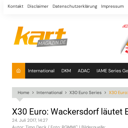
Skip
Kontakt
Disclaimer
Datenschutzerklärung
Impressum
to
content
International
DKM
ADAC
IAME Series G
Home
International
X30 Euro Series
X30 Euro:
X30 Euro: Wackersdorf läutet 
24. Juli 2017, 14:27
Autor: Timo Deck / Foto: RGMMC | Bilderquelle: