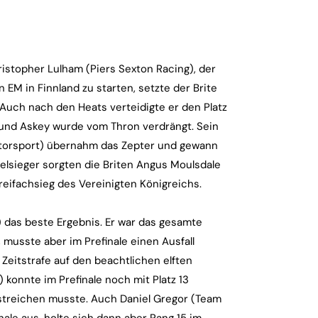
stopher Lulham (Piers Sexton Racing), der
EM in Finnland zu starten, setzte der Brite
 Auch nach den Heats verteidigte er den Platz
 und Askey wurde vom Thron verdrängt. Sein
otorsport) übernahm das Zepter und gewann
pelsieger sorgten die Briten Angus Moulsdale
eifachsieg des Vereinigten Königreichs.
) das beste Ergebnis. Er war das gesamte
musste aber im Prefinale einen Ausfall
 Zeitstrafe auf den beachtlichen elften
 konnte im Prefinale noch mit Platz 13
l streichen musste. Auch Daniel Gregor (Team
ale aus, holte sich dann aber Rang 15 im