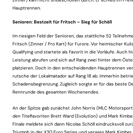
Hauptrennen.
Senioren: Bestzeit für Fritsch – Sieg für Schöll
Im riesigen Feld der Senioren, das stattliche 52 Teilnehm
Fritsch (Zinner / Pro Kart) für Furore. Vor heimischer Kul
Qualifying und startete als Favorit in die Vorläufe. Auch 
Leistung abrufen und sich auf Rang zwei hinter dem Öster
platzieren. Doch in den entscheidenden Hauptrennen verli
rutsche der Lokalmatador auf Rang 18 ab. Immerhin betrie
Schadensbegrenzung. Zugleich sorgte er für das beste D
Rennrunde des gesamten Wochenendes.
An der Spitze gab zunächst John Norris (MLC Motorsport) 
den Titelfavoriten Brett Ward (Evolution) und Mark Kimbe
Finale meldete sich dann Nicolas Schöll eindrucksvoll zu
Triumph in der X30 Euro Series und verwies Mark Kimber 