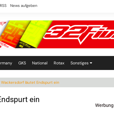
RSS
News aufgeben
ermany
GKS
National
Rotax
Sonstiges
Technik
 Wackersdorf läutet Endspurt ein
Endspurt ein
Werbung