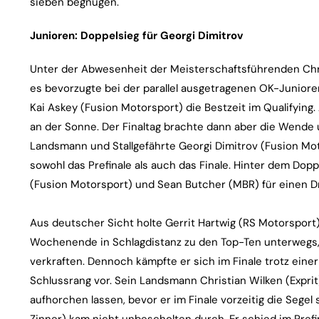
sieben begnügen.
Junioren: Doppelsieg für Georgi Dimitrov
Unter der Abwesenheit der Meisterschaftsführenden Chri
es bevorzugte bei der parallel ausgetragenen OK-Junioren 
Kai Askey (Fusion Motorsport) die Bestzeit im Qualifying.
an der Sonne. Der Finaltag brachte dann aber die Wende
Landsmann und Stallgefährte Georgi Dimitrov (Fusion M
sowohl das Prefinale als auch das Finale. Hinter dem Dop
(Fusion Motorsport) und Sean Butcher (MBR) für einen Dr
Aus deutscher Sicht holte Gerrit Hartwig (RS Motorsport
Wochenende in Schlagdistanz zu den Top-Ten unterwegs, 
verkraften. Dennoch kämpfte er sich im Finale trotz einer
Schlussrang vor. Sein Landsmann Christian Wilken (Exprit)
aufhorchen lassen, bevor er im Finale vorzeitig die Sege
Zinner) kam nicht unbescholten durch. Er schied im Prefin