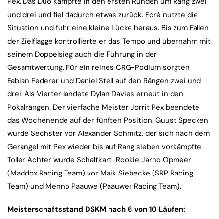
Pex. Das Duo kämpfte in den ersten Runden um Rang zwei
und drei und fiel dadurch etwas zurück. Foré nutzte die
Situation und fuhr eine kleine Lücke heraus. Bis zum Fallen
der Zielflagge kontrollierte er das Tempo und übernahm mit
seinem Doppelsieg auch die Führung in der
Gesamtwertung. Für ein reines CRG-Podium sorgten
Fabian Federer und Daniel Stell auf den Rängen zwei und
drei. Als Vierter landete Dylan Davies erneut in den
Pokalrängen. Der vierfache Meister Jorrit Pex beendete
das Wochenende auf der fünften Position. Guust Specken
wurde Sechster vor Alexander Schmitz, der sich nach dem
Gerangel mit Pex wieder bis auf Rang sieben vorkämpfte.
Toller Achter wurde Schaltkart-Rookie Jarno Opmeer
(Maddox Racing Team) vor Maik Siebecke (SRP Racing
Team) und Menno Paauwe (Paauwer Racing Team).
Meisterschaftsstand DSKM nach 6 von 10 Läufen: