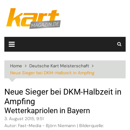
Skip
to
content
Home
Deutsche Kart Meisterschaft
Neue Sieger bei DKM-Halbzeit in Ampfing
Neue Sieger bei DKM-Halbzeit in
Ampfing
Wetterkapriolen in Bayern
3. August 2015, 9:51
Autor: Fast-Media - Björn Niemann | Bilderquelle: