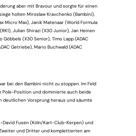
rderung aber mit Bravour und sorgte für einen
siege holten Miroslaw Kravchenko (Bambini),
tax Micro Max), Janik Matenaar (World Formula
(RK1), Julian Shirazi (X30 Junior), Jan Heinen
ano Göbbels (X30 Senior), Timo Lapp (ADAC
(ADAC Getriebe), Mario Buchwald (ADAC
ar bei den Bambini nicht zu stoppen. Im Feld
e Pole-Position und dominierte auch beide
en deutlichen Vorsprung heraus und säumte
an-David Fusen (Köln/Kart-Club-Kerpen) und
Zweiter und Dritter und komplettierten am