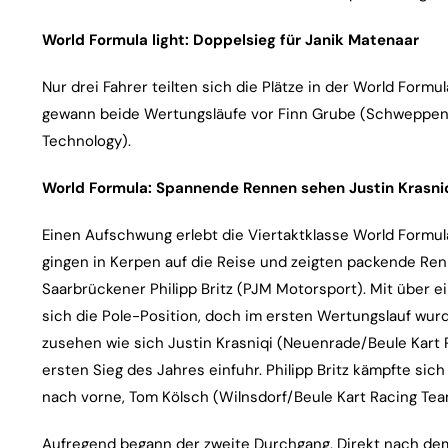
World Formula light: Doppelsieg für Janik Matenaar
Nur drei Fahrer teilten sich die Plätze in der World Form
gewann beide Wertungsläufe vor Finn Grube (Schweppe
Technology).
World Formula: Spannende Rennen sehen Justin Krasniq
Einen Aufschwung erlebt die Viertaktklasse World Formul
gingen in Kerpen auf die Reise und zeigten packende Ren
Saarbrückener Philipp Britz (PJM Motorsport). Mit über 
sich die Pole-Position, doch im ersten Wertungslauf wur
zusehen wie sich Justin Krasniqi (Neuenrade/Beule Kart
ersten Sieg des Jahres einfuhr. Philipp Britz kämpfte sic
nach vorne, Tom Kölsch (Wilnsdorf/Beule Kart Racing Team)
Aufregend begann der zweite Durchgang. Direkt nach dem 