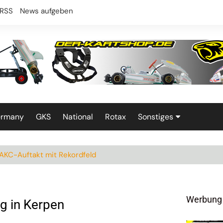
RSS
News aufgeben
ermany
GKS
National
Rotax
Sonstiges
Technik
KC-Auftakt mit Rekordfeld
Werbung
g in Kerpen