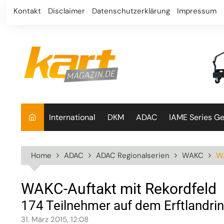
Skip
Kontakt
Disclaimer
Datenschutzerklärung
Impressum
to
content
International
DKM
ADAC
IAME Series G
Home
ADAC
ADAC Regionalserien
WAKC
WA
WAKC-Auftakt mit Rekordfeld
174 Teilnehmer auf dem Erftlandrin
31. März 2015, 12:08