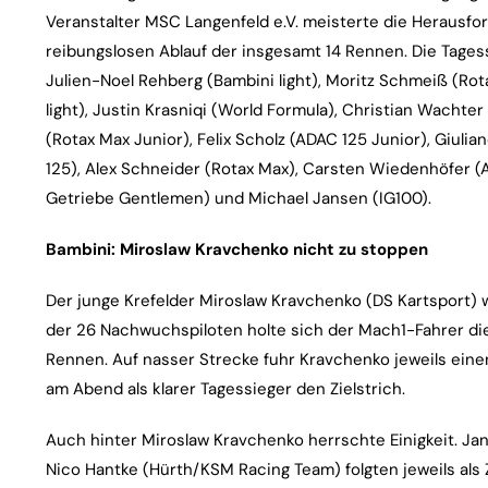
Veranstalter MSC Langenfeld e.V. meisterte die Herausfo
reibungslosen Ablauf der insgesamt 14 Rennen. Die Tages
Julien-Noel Rehberg (Bambini light), Moritz Schmeiß (Ro
light), Justin Krasniqi (World Formula), Christian Wachter 
(Rotax Max Junior), Felix Scholz (ADAC 125 Junior), Giuli
125), Alex Schneider (Rotax Max), Carsten Wiedenhöfer 
Getriebe Gentlemen) und Michael Jansen (IG100).
Bambini: Miroslaw Kravchenko nicht zu stoppen
Der junge Krefelder Miroslaw Kravchenko (DS Kartsport) w
der 26 Nachwuchspiloten holte sich der Mach1-Fahrer di
Rennen. Auf nasser Strecke fuhr Kravchenko jeweils ein
am Abend als klarer Tagessieger den Zielstrich.
Auch hinter Miroslaw Kravchenko herrschte Einigkeit. J
Nico Hantke (Hürth/KSM Racing Team) folgten jeweils als 