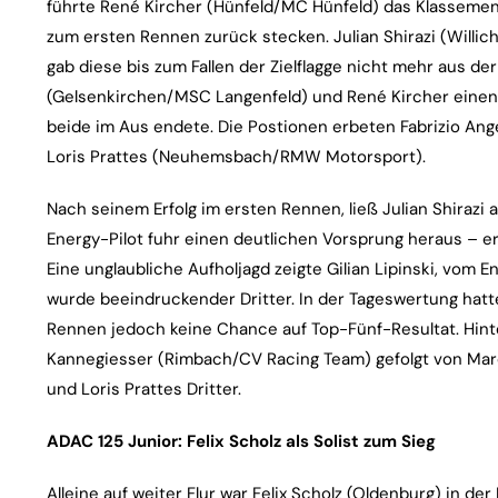
führte René Kircher (Hünfeld/MC Hünfeld) das Klassement
zum ersten Rennen zurück stecken. Julian Shirazi (Will
gab diese bis zum Fallen der Zielflagge nicht mehr aus der 
(Gelsenkirchen/MSC Langenfeld) und René Kircher einen 
beide im Aus endete. Die Postionen erbeten Fabrizio An
Loris Prattes (Neuhemsbach/RMW Motorsport).
Nach seinem Erfolg im ersten Rennen, ließ Julian Shirazi
Energy-Pilot fuhr einen deutlichen Vorsprung heraus – er
Eine unglaubliche Aufholjagd zeigte Gilian Lipinski, vom
wurde beeindruckender Dritter. In der Tageswertung hatte
Rennen jedoch keine Chance auf Top-Fünf-Resultat. Hinte
Kannegiesser (Rimbach/CV Racing Team) gefolgt von Ma
und Loris Prattes Dritter.
ADAC 125 Junior: Felix Scholz als Solist zum Sieg
Alleine auf weiter Flur war Felix Scholz (Oldenburg) in de