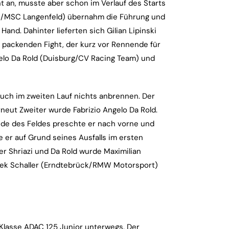
 an, musste aber schon im Verlauf des Starts
ich/MSC Langenfeld) übernahm die Führung und
Hand. Dahinter lieferten sich Gilian Lipinski
packenden Fight, der kurz vor Rennende für
gelo Da Rold (Duisburg/CV Racing Team) und
 auch im zweiten Lauf nichts anbrennen. Der
neut Zweiter wurde Fabrizio Angelo Da Rold.
 Ende des Feldes preschte er nach vorne und
 er auf Grund seines Ausfalls im ersten
r Shriazi und Da Rold wurde Maximilian
rek Schaller (Erndtebrück/RMW Motorsport)
r Klasse ADAC 125 Junior unterwegs. Der