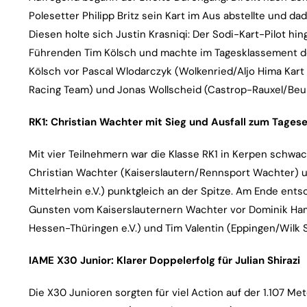
Polesetter Philipp Britz sein Kart im Aus abstellte und da
Diesen holte sich Justin Krasniqi: Der Sodi-Kart-Pilot h
Führenden Tim Kölsch und machte im Tagesklassement den
Kölsch vor Pascal Wlodarczyk (Wolkenried/Aljo Hima Kart
Racing Team) und Jonas Wollscheid (Castrop-Rauxel/Beul
RK1: Christian Wachter mit Sieg und Ausfall zum Tagese
Mit vier Teilnehmern war die Klasse RK1 in Kerpen schwac
Christian Wachter (Kaiserslautern/Rennsport Wachter)
Mittelrhein e.V.) punktgleich an der Spitze. Am Ende ent
Gunsten vom Kaiserslauternern Wachter vor Dominik H
Hessen-Thüringen e.V.) und Tim Valentin (Eppingen/Wilk S
IAME X30 Junior: Klarer Doppelerfolg für Julian Shirazi
Die X30 Junioren sorgten für viel Action auf der 1.107 Me