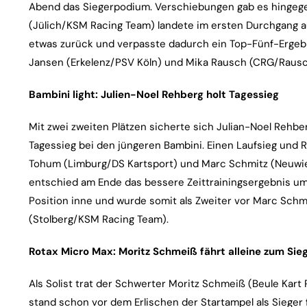
Abend das Siegerpodium. Verschiebungen gab es hingegen
(Jülich/KSM Racing Team) landete im ersten Durchgang auf
etwas zurück und verpasste dadurch ein Top-Fünf-Ergebn
Jansen (Erkelenz/PSV Köln) und Mika Rausch (CRG/Rausch
Bambini light: Julien-Noel Rehberg holt Tagessieg
Mit zwei zweiten Plätzen sicherte sich Julian-Noel Rehb
Tagessieg bei den jüngeren Bambini. Einen Laufsieg und R
Tohum (Limburg/DS Kartsport) und Marc Schmitz (Neuwi
entschied am Ende das bessere Zeittrainingsergebnis um
Position inne und wurde somit als Zweiter vor Marc Schmit
(Stolberg/KSM Racing Team).
Rotax Micro Max: Moritz Schmeiß fährt alleine zum Sie
Als Solist trat der Schwerter Moritz Schmeiß (Beule Kart
stand schon vor dem Erlischen der Startampel als Sieger 