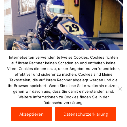
Internetseiten verwenden teilweise Cookies. Cookies richten
auf Ihrem Rechner keinen Schaden an und enthalten keine
Viren. Cookies dienen dazu, unser Angebot nutzerfreundlicher,
effektiver und sicherer zu machen. Cookies sind kleine
Textdateien, die auf Ihrem Rechner abgelegt werden und die
Ihr Browser speichert. Wenn Sie diese Seite weiterhin nutzen,
Am vergangenen Wochenende ging es für den jungen
gehen wir davon aus, dass Sie damit einverstanden sind.
Piloten Tim Hartelt aus Steiningen in der Eifel zu den
Weitere Informationen zu Cookies finden Sie in der
Datenschutzerklärung.
Läufen sieben und acht zum Hunsrückring Hahn.
Akzeptieren
Datenschutzerklärung
Begleitet von Höchsttemperaturen, verlief das
Wochenende zunächst nach Maß. In den freien Trainings