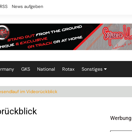
RSS
News aufgeben
ermany
GKS
National
Rotax
Sonstiges
Technik
sendlauf im Videorückblick
rückblick
Werbung