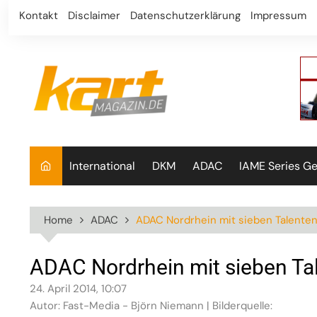
Skip
Kontakt
Disclaimer
Datenschutzerklärung
Impressum
to
content
International
DKM
ADAC
IAME Series G
Home
ADAC
ADAC Nordrhein mit sieben Talenten
ADAC Nordrhein mit sieben Ta
24. April 2014, 10:07
Autor: Fast-Media - Björn Niemann | Bilderquelle: