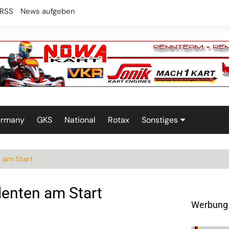
RSS
News aufgeben
ermany
GKS
National
Rotax
Sonstiges
Technik
 am Start
lenten am Start
Werbung