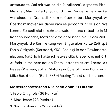
enttäuscht. „Bei mir war es die Zündkerze“, ergänzte Piro.
Metzner, Maxim Martynyuk und Lirim Zendeli einen pack
war dieser an Dramatik kaum zu überbieten: Martynyuk w
Überholmanöver an, dabei kam es jedoch zur Kollision. Wä
konnte Zendeli nicht mehr ausweichen und rutschte in Me
Rennen beendet, Metzner erreichte noch als 19. das Ziel.
Martynyuk, die Rennleitung verhängte aber kurze Zeit s
Fabio Citignola (Karlsdorf/KKC-Racing) in der Gewinnerrol
glauben. Natürlich hatte ich etwas Glück, aber das gehört
Auftakt in meinem neuen Team“, strahlte er am Abend. Al
Hesse (Wernau/Solgat Motorsport) gefolgt von Dominik 
Mike Beckhusen (Berlin/KSM Racing Team) und Leonardo 
Meisterschaftsstand KF3 nach 2 von 10 Läufen:
1. Fabio Citignola (36 Punkte)
2. Max Hesse (28 Punkte)
3. Sophia Floersch (25 Punkte)