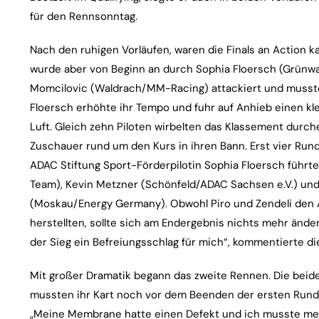
für den Rennsonntag.
Nach den ruhigen Vorläufen, waren die Finals an Action k
wurde aber von Beginn an durch Sophia Floersch (Grün
Momcilovic (Waldrach/MM-Racing) attackiert und musste
Floersch erhöhte ihr Tempo und fuhr auf Anhieb einen kl
Luft. Gleich zehn Piloten wirbelten das Klassement durc
Zuschauer rund um den Kurs in ihren Bann. Erst vier Run
ADAC Stiftung Sport-Förderpilotin Sophia Floersch führt
Team), Kevin Metzner (Schönfeld/ADAC Sachsen e.V.) un
(Moskau/Energy Germany). Obwohl Piro und Zendeli den A
herstellten, sollte sich am Endergebnis nichts mehr änder
der Sieg ein Befreiungsschlag für mich“, kommentierte di
Mit großer Dramatik begann das zweite Rennen. Die beide
mussten ihr Kart noch vor dem Beenden der ersten Runde
„Meine Membrane hatte einen Defekt und ich musste mein