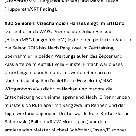
(Anröchte/MSC Bergstadt Rüthen) und Marcel Läsch
(Hupperath/SRT Racing).
X30 Senioren: Vizechampion Hanses siegt im Erftland
Der amtierende WAKC-Vizemeister Julian Hanses
(Hilden/MSC Langenfeld e.V.) legte einen perfekten Start in
die Saison 2013 hin. Nach Rang zwei im Zeittraining,
übernahm er in beiden Wertungsläufen das Zepter und
kassierte beim Auftakt volle Punkte. Einfach war dieses
Unterfangen jedoch nicht, im zweiten Rennen am
Nachmittag hing ihm Daniel Ruth (Hasselroth/MSC
Wittgenborn e.V.) dicht im Nacken und machte die
Entscheidung noch einmal spannend. Nach 16 Rennrunden
musste sich Ruth aber mit Rang zwei im Rennen und der
Tageswertung begnügen. Dritter wurde Pole-Setter Florian
Safarowski (Pulheim/RMW Motorsport) vor dem
amtierenden Meister Michael Schöttler (Essen/Dischner