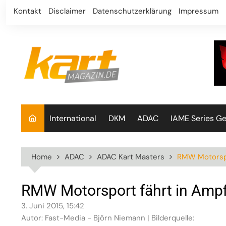
Skip
Kontakt
Disclaimer
Datenschutzerklärung
Impressum
to
content
International
DKM
ADAC
IAME Series G
Home
ADAC
ADAC Kart Masters
RMW Motorspo
RMW Motorsport fährt in Amp
3. Juni 2015, 15:42
Autor: Fast-Media - Björn Niemann | Bilderquelle: