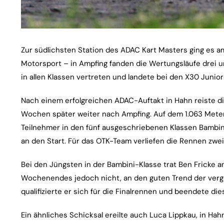
Zur südlichsten Station des ADAC Kart Masters ging e
Motorsport – in Ampfing fanden die Wertungsläufe drei u
in allen Klassen vertreten und landete bei den X30 Junio
Nach einem erfolgreichen ADAC-Auftakt in Hahn reiste di
Wochen später weiter nach Ampfing. Auf dem 1.063 Mete
Teilnehmer in den fünf ausgeschriebenen Klassen Bambini
an den Start. Für das OTK-Team verliefen die Rennen zweig
Bei den Jüngsten in der Bambini-Klasse trat Ben Fricke a
Wochenendes jedoch nicht, an den guten Trend der ver
qualifizierte er sich für die Finalrennen und beendete dies
Ein ähnliches Schicksal ereilte auch Luca Lippkau, in Hah