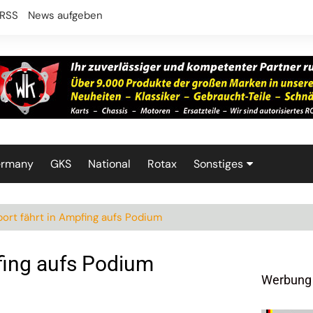
RSS
News aufgeben
ermany
GKS
National
Rotax
Sonstiges
Technik
rt fährt in Ampfing aufs Podium
fing aufs Podium
Werbung