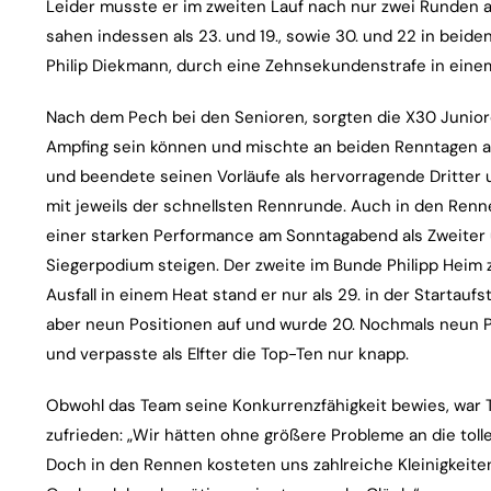
Leider musste er im zweiten Lauf nach nur zwei Runden 
sahen indessen als 23. und 19., sowie 30. und 22 in beid
Philip Diekmann, durch eine Zehnsekundenstrafe in einem
Nach dem Pech bei den Senioren, sorgten die X30 Junioren 
Ampfing sein können und mischte an beiden Renntagen an d
und beendete seinen Vorläufe als hervorragende Dritter u
mit jeweils der schnellsten Rennrunde. Auch in den Ren
einer starken Performance am Sonntagabend als Zweiter un
Siegerpodium steigen. Der zweite im Bunde Philipp Heim z
Ausfall in einem Heat stand er nur als 29. in der Startaufs
aber neun Positionen auf und wurde 20. Nochmals neun P
und verpasste als Elfter die Top-Ten nur knapp.
Obwohl das Team seine Konkurrenzfähigkeit bewies, war
zufrieden: „Wir hätten ohne größere Probleme an die tol
Doch in den Rennen kosteten uns zahlreiche Kleinigkeiten