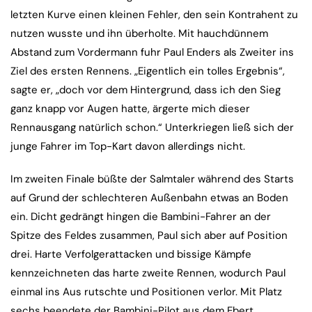
letzten Kurve einen kleinen Fehler, den sein Kontrahent zu
nutzen wusste und ihn überholte. Mit hauchdünnem
Abstand zum Vordermann fuhr Paul Enders als Zweiter ins
Ziel des ersten Rennens. „Eigentlich ein tolles Ergebnis“,
sagte er, „doch vor dem Hintergrund, dass ich den Sieg
ganz knapp vor Augen hatte, ärgerte mich dieser
Rennausgang natürlich schon.“ Unterkriegen ließ sich der
junge Fahrer im Top-Kart davon allerdings nicht.
Im zweiten Finale büßte der Salmtaler während des Starts
auf Grund der schlechteren Außenbahn etwas an Boden
ein. Dicht gedrängt hingen die Bambini-Fahrer an der
Spitze des Feldes zusammen, Paul sich aber auf Position
drei. Harte Verfolgerattacken und bissige Kämpfe
kennzeichneten das harte zweite Rennen, wodurch Paul
einmal ins Aus rutschte und Positionen verlor. Mit Platz
sechs beendete der Bambini-Pilot aus dem Ebert