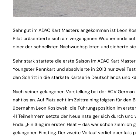
Sehr gut im ADAC Kart Masters angekommen ist Leon Koslo
Pilot präsentierte sich am vergangenen Wochenende au
einer der schnellsten Nachwuchspiloten und sicherte sic
Sehr stark startete die erste Saison im ADAC Kart Masters
Youngster Rennkart und absolvierte in 2013 nur zwei Te
den Schritt in die stärkste Kartserie Deutschlands und k
Nach seiner gelungenen Vorstellung bei der ACV German 
nahtlos an. Auf Platz acht im Zeittraining folgten für den
übernahm Leon Koslowski die Führungsposition im ersten V
41 Teilnehmern setzte der Neueinsteiger sich durch und 
Ende. „Ein Sieg im ersten Heat – das war schon ziemlich g
gelungenen Einstieg. Der zweite Vorlauf verlief ebenfalls p