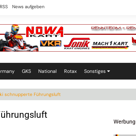
RSS
News aufgeben
ermany
GKS
National
Rotax
Sonstiges
Technik
ki schnupperte Führungsluft
ührungsluft
Werbung