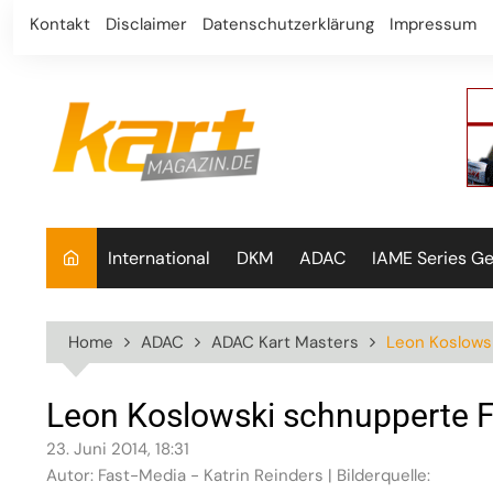
Skip
Kontakt
Disclaimer
Datenschutzerklärung
Impressum
to
content
International
DKM
ADAC
IAME Series G
Home
ADAC
ADAC Kart Masters
Leon Koslows
Leon Koslowski schnupperte F
23. Juni 2014, 18:31
Autor: Fast-Media - Katrin Reinders | Bilderquelle: