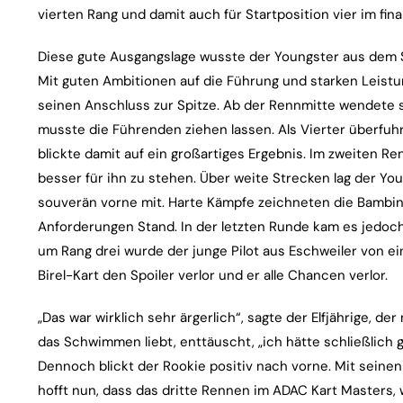
vierten Rang und damit auch für Startposition vier im fin
Diese gute Ausgangslage wusste der Youngster aus dem 
Mit guten Ambitionen auf die Führung und starken Leistun
seinen Anschluss zur Spitze. Ab der Rennmitte wendete si
musste die Führenden ziehen lassen. Als Vierter überfuhr e
blickte damit auf ein großartiges Ergebnis. Im zweiten 
besser für ihn zu stehen. Über weite Strecken lag der Yo
souverän vorne mit. Harte Kämpfe zeichneten die Bambini
Anforderungen Stand. In der letzten Runde kam es jedo
um Rang drei wurde der junge Pilot aus Eschweiler von e
Birel-Kart den Spoiler verlor und er alle Chancen verlor.
„Das war wirklich sehr ärgerlich“, sagte der Elfjährige, 
das Schwimmen liebt, enttäuscht, „ich hätte schließlich
Dennoch blickt der Rookie positiv nach vorne. Mit seinen
hofft nun, dass das dritte Rennen im ADAC Kart Masters, 