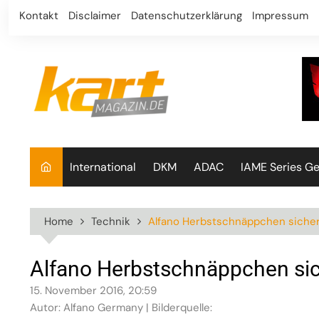
Skip
Kontakt
Disclaimer
Datenschutzerklärung
Impressum
to
content
International
DKM
ADAC
IAME Series G
Home
Technik
Alfano Herbstschnäppchen siche
Alfano Herbstschnäppchen si
15. November 2016, 20:59
Autor: Alfano Germany | Bilderquelle: