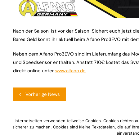
Nach der Saison, ist vor der Saison! Sichert euch jetzt d
Bares Geld könnt ihr aktuell beim Alfano Pro3EVO mit dem
Neben dem Alfano Pro3EVO sind im Lieferumfang das Modu
und Speedsensor enthalten. Anstatt 710€ kostet das Sy
direkt online unter
www.alfano.de
.
Beitragsnavigation
Vorherige News
Internetseiten verwenden teilweise Cookies. Cookies richten a
sicherer zu machen. Cookies sind kleine Textdateien, die auf Ih
einverstand