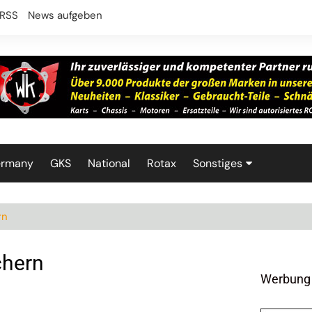
RSS
News aufgeben
ermany
GKS
National
Rotax
Sonstiges
Technik
rn
chern
Werbung