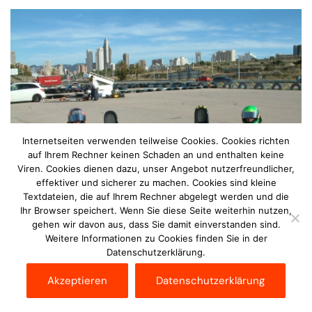
Internetseiten verwenden teilweise Cookies. Cookies richten
auf Ihrem Rechner keinen Schaden an und enthalten keine
Viren. Cookies dienen dazu, unser Angebot nutzerfreundlicher,
effektiver und sicherer zu machen. Cookies sind kleine
Textdateien, die auf Ihrem Rechner abgelegt werden und die
Ihr Browser speichert. Wenn Sie diese Seite weiterhin nutzen,
gehen wir davon aus, dass Sie damit einverstanden sind.
Weitere Informationen zu Cookies finden Sie in der
Datenschutzerklärung.
Paul Schuster und Hugo Sasse vom Team Meier-
Motorsport absolvierte als Vorbereitung für die nächste
Akzeptieren
Datenschutzerklärung
Saison ein Wintertrainings im spanischen Benidorm. Bei