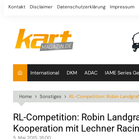
Skip
Kontakt
Disclaimer
Datenschutzerklärung
Impressum
to
content
International
DKM
ADAC
IAME Series G
Home
Sonstiges
RL-Competition: Robin Landgraf
RL-Competition: Robin Landgra
Kooperation mit Lechner Raci
5. Mai 2015, 18:00