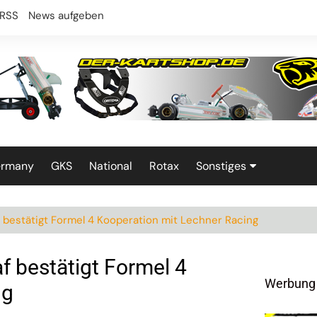
RSS
News aufgeben
ermany
GKS
National
Rotax
Sonstiges
Technik
 bestätigt Formel 4 Kooperation mit Lechner Racing
f bestätigt Formel 4
Werbung
ng