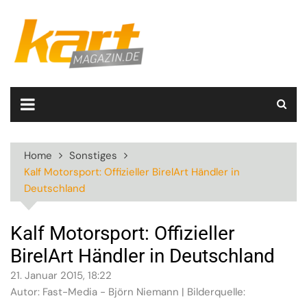
Skip
to
content
Home
Sonstiges
Kalf Motorsport: Offizieller BirelArt Händler in
Deutschland
Kalf Motorsport: Offizieller
BirelArt Händler in Deutschland
21. Januar 2015, 18:22
Autor: Fast-Media - Björn Niemann | Bilderquelle: