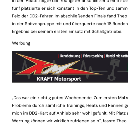
In den Heats zeigte der Youngster anschließend eine sta
fünf platzierte er sich konstant in den Top-Ten und sam
Feld der DD2-Fahrer. Im abschließenden Finale fand Theo
in der Spitzengruppe mit und überquerte nach 18 Runden al
Ergebnis bei seinem ersten Einsatz mit Schaltgetriebe.
Werbung
„Das war ein richtig gutes Wochenende. Zum ersten Mal s
Probleme durch sämtliche Trainings, Heats und Rennen g
mich im DD2-Kart auf Anhieb sehr wohl gefühlt. Mit Platz 
Wertung können wir wirklich zufrieden sein“, fasste Th