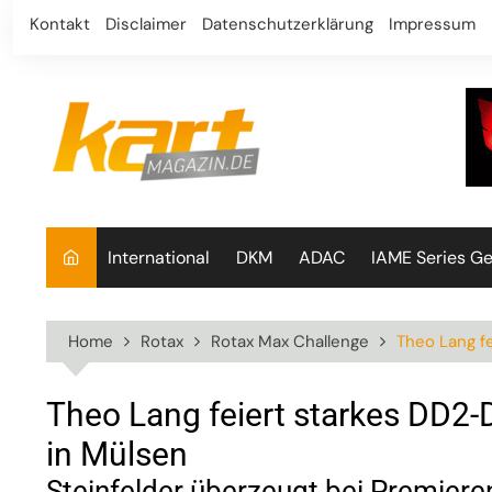
Skip
Kontakt
Disclaimer
Datenschutzerklärung
Impressum
to
content
International
DKM
ADAC
IAME Series G
Home
Rotax
Rotax Max Challenge
Theo Lang f
Theo Lang feiert starkes DD2
in Mülsen
Steinfelder überzeugt bei Premieren