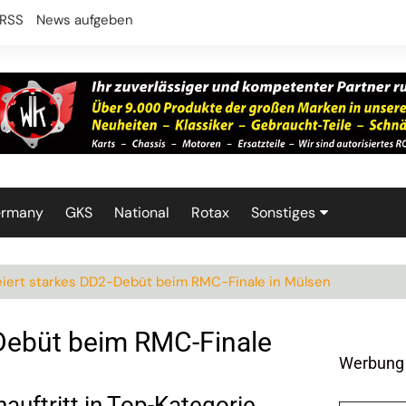
RSS
News aufgeben
ermany
GKS
National
Rotax
Sonstiges
Technik
eiert starkes DD2-Debüt beim RMC-Finale in Mülsen
-Debüt beim RMC-Finale
Werbung
auftritt in Top-Kategorie