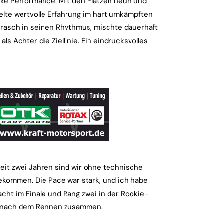
rke Performance. Mit den Plätzen neun und
melte wertvolle Erfahrung im hart umkämpften
 rasch in seinen Rhythmus, mischte dauerhaft
s Achter die Ziellinie. Ein eindrucksvolles
eit zwei Jahren sind wir ohne technische
ekommen. Die Pace war stark, und ich habe
acht im Finale und Rang zwei in der Rookie-
eo nach dem Rennen zusammen.