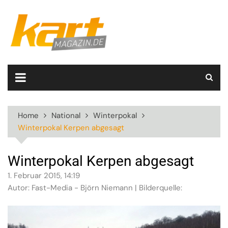
Skip
to
content
Home
National
Winterpokal
Winterpokal Kerpen abgesagt
Winterpokal Kerpen abgesagt
1. Februar 2015, 14:19
Autor: Fast-Media - Björn Niemann | Bilderquelle: