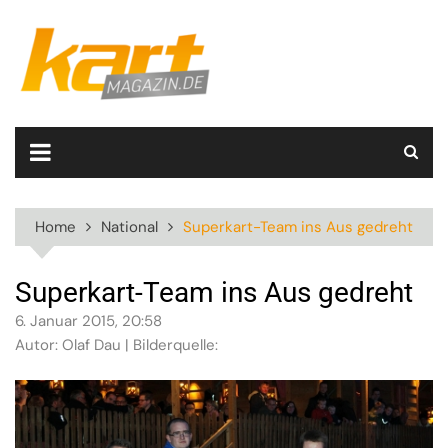
Skip
to
content
Home
National
Superkart-Team ins Aus gedreht
Superkart-Team ins Aus gedreht
6. Januar 2015, 20:58
Autor: Olaf Dau | Bilderquelle: