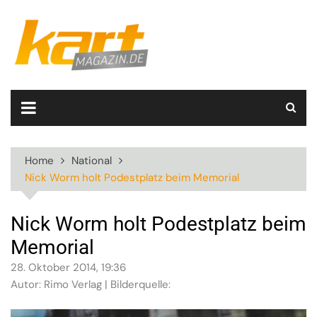
Skip
to
content
Home
National
Nick Worm holt Podestplatz beim Memorial
Nick Worm holt Podestplatz beim
Memorial
28. Oktober 2014, 19:36
Autor: Rimo Verlag | Bilderquelle: