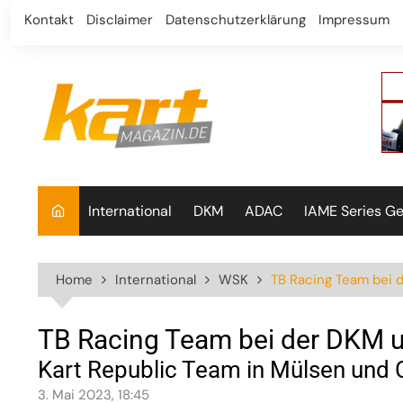
Skip
Kontakt
Disclaimer
Datenschutzerklärung
Impressum
to
content
International
DKM
ADAC
IAME Series G
Home
International
WSK
TB Racing Team bei 
TB Racing Team bei der DKM u
Kart Republic Team in Mülsen und
3. Mai 2023, 18:45