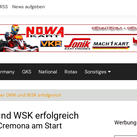
RSS
News aufgeben
ermany
GKS
National
Rotax
Sonstiges
Technik
der DKM und WSK erfolgreich
nd WSK erfolgreich
Werbung
 Cremona am Start