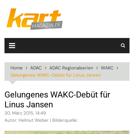
Skip
to
content
Home
ADAC
ADAC Regionalserien
WAKC
Gelungenes WAKC-Debüt für Linus Jansen
Gelungenes WAKC-Debüt für
Linus Jansen
30. März 2015, 14:49
Autor: Helmut Weber | Bilderquelle: