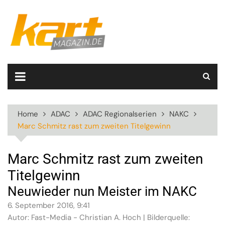
Skip
to
content
Home
ADAC
ADAC Regionalserien
NAKC
Marc Schmitz rast zum zweiten Titelgewinn
Marc Schmitz rast zum zweiten
Titelgewinn
Neuwieder nun Meister im NAKC
6. September 2016, 9:41
Autor: Fast-Media - Christian A. Hoch | Bilderquelle: