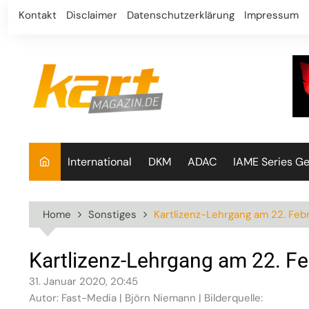
Skip
Kontakt
Disclaimer
Datenschutzerklärung
Impressum
to
content
International
DKM
ADAC
IAME Series G
Home
Sonstiges
Kartlizenz-Lehrgang am 22. Feb
Kartlizenz-Lehrgang am 22. Fe
31. Januar 2020, 20:45
Autor: Fast-Media | Björn Niemann | Bilderquelle: