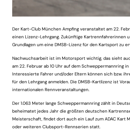
Der Kart-Club München Ampfing veranstaltet am 22. Febru
einen Lizenz-Lehrgang. Zukünftige Kartrennfahrerinnen un
Grundlagen um eine DMSB-Lizenz für den Kartsport zu e
Nachwuchsarbeit ist im Motorsport wichtig, das sieht a
am 22. Februar ab 10 Uhr auf dem Schweppermannring in
Interessierte Fahrer und/oder Eltern können sich bzw. ih
für den Lehrgang anmelden. Die DMSB-Kartlizenz ist Vora
internationalen Rennveranstaltungen.
Der 1.063 Meter lange Schweppermannring zählt in Deut
beheimatet jedes Jahr die größten deutschen Kartrenns
Meisterschaft, findet dort auch ein Lauf zum ADAC Kar
oder weiteren Clubsport-Rennserien statt.