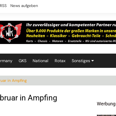
RSS
News aufgeben
ermany
GKS
National
Rotax
Sonstiges
Technik
ruar in Ampfing
bruar in Ampfing
Werbung