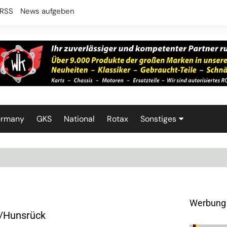
RSS
News aufgeben
ermany
GKS
National
Rotax
Sonstiges
Technik
Werbung
n/Hunsrück