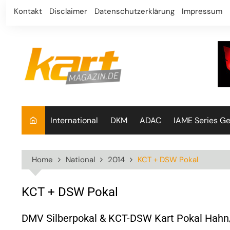
Skip
Kontakt
Disclaimer
Datenschutzerklärung
Impressum
to
content
International
DKM
ADAC
IAME Series G
Home
National
2014
KCT + DSW Pokal
KCT + DSW Pokal
DMV Silberpokal & KCT-DSW Kart Pokal Hah