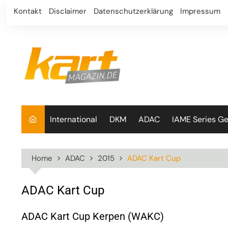
Skip
Kontakt
Disclaimer
Datenschutzerklärung
Impressum
to
content
International
DKM
ADAC
IAME Series G
Home
ADAC
2015
ADAC Kart Cup
ADAC Kart Cup
ADAC Kart Cup Kerpen (WAKC)