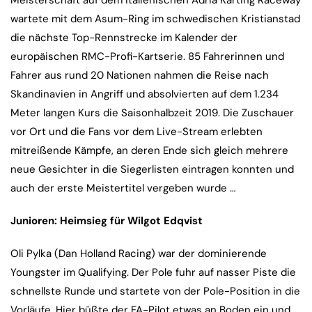
Meisterschaft auf dem italienischen Adria Karting Raceway
wartete mit dem Asum-Ring im schwedischen Kristianstad
die nächste Top-Rennstrecke im Kalender der
europäischen RMC-Profi-Kartserie. 85 Fahrerinnen und
Fahrer aus rund 20 Nationen nahmen die Reise nach
Skandinavien in Angriff und absolvierten auf dem 1.234
Meter langen Kurs die Saisonhalbzeit 2019. Die Zuschauer
vor Ort und die Fans vor dem Live-Stream erlebten
mitreißende Kämpfe, an deren Ende sich gleich mehrere
neue Gesichter in die Siegerlisten eintragen konnten und
auch der erste Meistertitel vergeben wurde …
Junioren: Heimsieg für Wilgot Edqvist
Oli Pylka (Dan Holland Racing) war der dominierende
Youngster im Qualifying. Der Pole fuhr auf nasser Piste die
schnellste Runde und startete von der Pole-Position in die
Vorläufe. Hier büßte der FA-Pilot etwas an Boden ein und