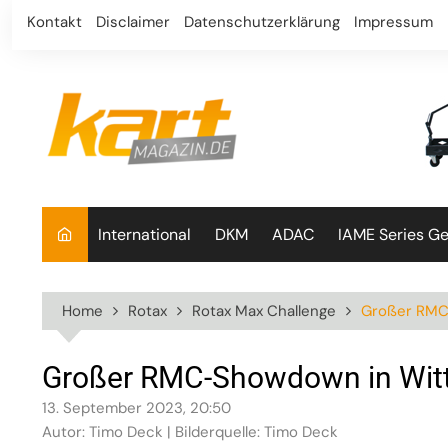
Skip
Kontakt
Disclaimer
Datenschutzerklärung
Impressum
to
content
International
DKM
ADAC
IAME Series G
Home
Rotax
Rotax Max Challenge
Großer RMC
Großer RMC-Showdown in Wit
13. September 2023, 20:50
Autor: Timo Deck | Bilderquelle: Timo Deck