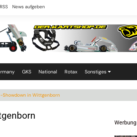
RSS
News aufgeben
ermany
GKS
National
Rotax
Sonstiges
Technik
-Showdown in Wittgenborn
tgenborn
Werbung