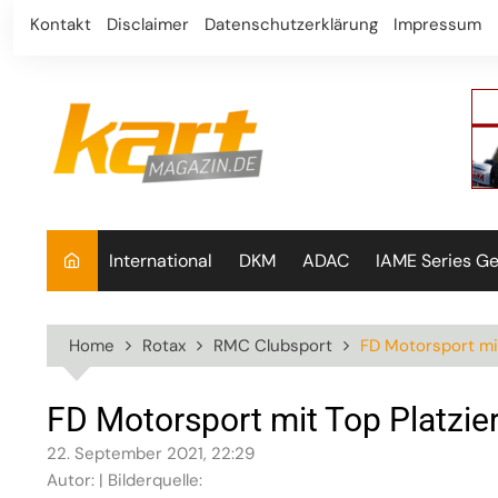
Skip
Kontakt
Disclaimer
Datenschutzerklärung
Impressum
to
content
International
DKM
ADAC
IAME Series G
Home
Rotax
RMC Clubsport
FD Motorsport mi
FD Motorsport mit Top Platzi
22. September 2021, 22:29
Autor: | Bilderquelle: