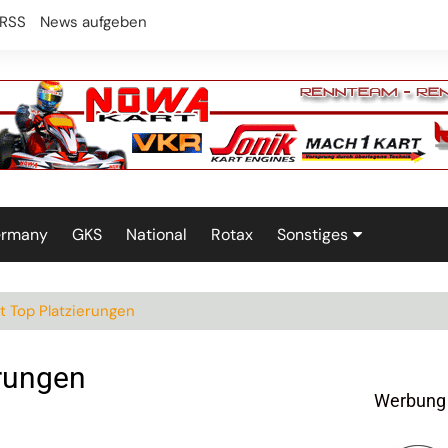
RSS
News aufgeben
ermany
GKS
National
Rotax
Sonstiges
Technik
t Top Platzierungen
erungen
Werbung