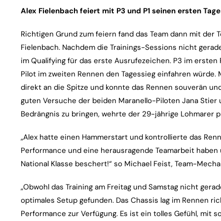
Alex Fielenbach feiert mit P3 und P1 seinen ersten Tag
Richtigen Grund zum feiern fand das Team dann mit der T
Fielenbach. Nachdem die Trainings-Sessions nicht gerade
im Qualifying für das erste Ausrufezeichen. P3 im ersten
Pilot im zweiten Rennen den Tagessieg einfahren würde. Mi
direkt an die Spitze und konnte das Rennen souverän und 
guten Versuche der beiden Maranello-Piloten Jana Stier 
Bedrängnis zu bringen, wehrte der 29-jährige Lohmarer pr
„Alex hatte einen Hammerstart und kontrollierte das Renne
Performance und eine herausragende Teamarbeit haben 
National Klasse beschert!“ so Michael Feist, Team-Mechan
„Obwohl das Training am Freitag und Samstag nicht gerade 
optimales Setup gefunden. Das Chassis lag im Rennen richt
Performance zur Verfügung. Es ist ein tolles Gefühl, mit