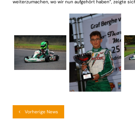
weiterzumachen, wo wir nun aufgehört haben“, zeigte sich
Beitragsnavigation
Vorherige News