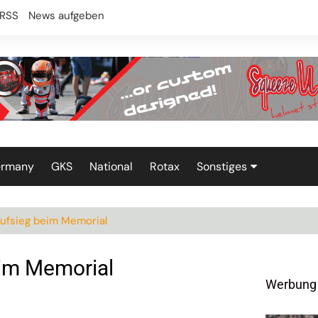
RSS
News aufgeben
ermany
GKS
National
Rotax
Sonstiges
Technik
aufsieg beim Memorial
eim Memorial
Werbung