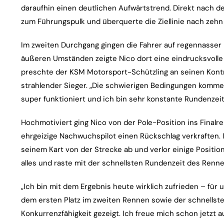
daraufhin einen deutlichen Aufwärtstrend. Direkt nach de
zum Führungspulk und überquerte die Ziellinie nach zehn 
Im zweiten Durchgang gingen die Fahrer auf regennasser
äußeren Umständen zeigte Nico dort eine eindrucksvolle V
preschte der KSM Motorsport-Schützling an seinen Kont
strahlender Sieger. „Die schwierigen Bedingungen komme
super funktioniert und ich bin sehr konstante Rundenzei
Hochmotiviert ging Nico von der Pole-Position ins Final
ehrgeizige Nachwuchspilot einen Rückschlag verkraften. 
seinem Kart von der Strecke ab und verlor einige Positio
alles und raste mit der schnellsten Rundenzeit des Rennen
„Ich bin mit dem Ergebnis heute wirklich zufrieden – für
dem ersten Platz im zweiten Rennen sowie der schnellst
Konkurrenzfähigkeit gezeigt. Ich freue mich schon jetzt a