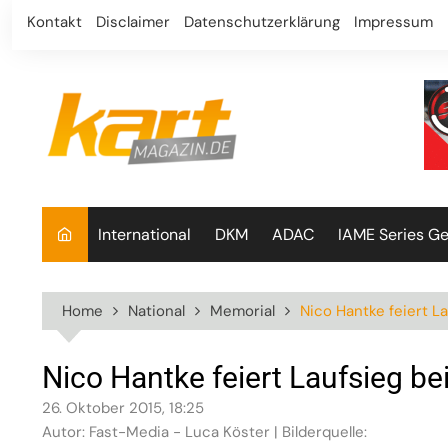
Skip
Kontakt
Disclaimer
Datenschutzerklärung
Impressum
to
content
International
DKM
ADAC
IAME Series G
Home
National
Memorial
Nico Hantke feiert L
Nico Hantke feiert Laufsieg b
26. Oktober 2015, 18:25
Autor: Fast-Media - Luca Köster | Bilderquelle: