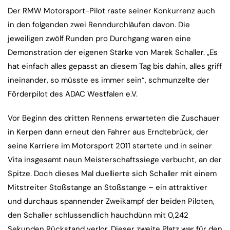
Der RMW Motorsport-Pilot raste seiner Konkurrenz auch
in den folgenden zwei Renndurchläufen davon. Die
jeweiligen zwölf Runden pro Durchgang waren eine
Demonstration der eigenen Stärke von Marek Schaller. „Es
hat einfach alles gepasst an diesem Tag bis dahin, alles griff
ineinander, so müsste es immer sein“, schmunzelte der
Förderpilot des ADAC Westfalen e.V.
Vor Beginn des dritten Rennens erwarteten die Zuschauer
in Kerpen dann erneut den Fahrer aus Erndtebrück, der
seine Karriere im Motorsport 2011 startete und in seiner
Vita insgesamt neun Meisterschaftssiege verbucht, an der
Spitze. Doch dieses Mal duellierte sich Schaller mit einem
Mitstreiter Stoßstange an Stoßstange – ein attraktiver
und durchaus spannender Zweikampf der beiden Piloten,
den Schaller schlussendlich hauchdünn mit 0,242
Sekunden Rückstand verlor. Dieser zweite Platz war für den