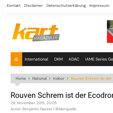
Skip
Kontakt
Disclaimer
Datenschutzerklärung
Impressum
to
content
International
DKM
ADAC
IAME Series G
Home
National
Indoor
Rouven Schrem ist de
Rouven Schrem ist der Ecodr
29. November 2015, 20:05
Autor: Benjamin Gasser | Bilderquelle: