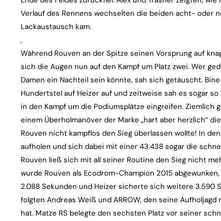
Ende des Feldes zurückfiel. Alex und Trasher zeigten, wi
Verlauf des Rennens wechselten die beiden acht- oder n
Lackaustausch kam.
,
Während Rouven an der Spitze seinen Vorsprung auf kna
sich die Augen nun auf den Kampf um Platz zwei. Wer geda
Damen ein Nachteil sein könnte, sah sich getäuscht. Bin
Hundertstel auf Heizer auf und zeitweise sah es sogar so
in den Kampf um die Podiumsplätze eingreifen. Ziemlich
einem Überholmanöver der Marke „hart aber herzlich“ die z
Rouven nicht kampflos den Sieg überlassen wollte! In de
aufholen und sich dabei mit einer 43.438 sogar die schn
Rouven ließ sich mit all seiner Routine den Sieg nicht m
wurde Rouven als Ecodrom-Champion 2015 abgewunken, B
2.088 Sekunden und Heizer sicherte sich weitere 3.590 S
folgten Andreas Weiß und ARROW, den seine Aufholjagd n
hat. Matze RS belegte den sechsten Platz vor seiner schn