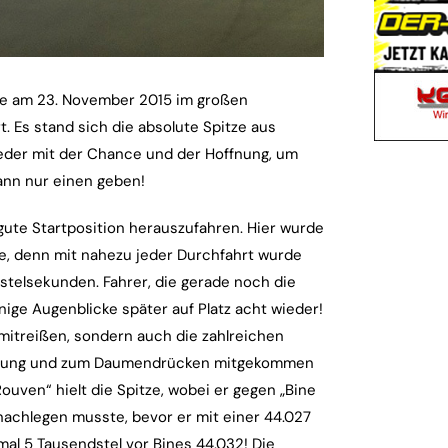
e am 23. November 2015 im großen
. Es stand sich die absolute Spitze aus
der mit der Chance und der Hoffnung, um
ann nur einen geben!
 gute Startposition herauszufahren. Hier wurde
e, denn mit nahezu jeder Durchfahrt wurde
stelsekunden. Fahrer, die gerade noch die
nige Augenblicke später auf Platz acht wieder!
mitreißen, sondern auch die zahlreichen
tützung und zum Daumendrücken mitgekommen
Rouven“ hielt die Spitze, wobei er gegen „Bine
nachlegen musste, bevor er mit einer 44.027
mal 5 Tausendstel vor Bines 44.032! Die