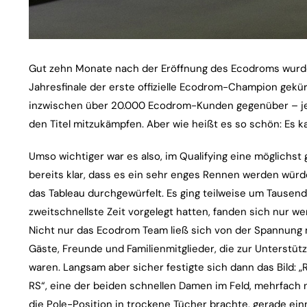
Gut zehn Monate nach der Eröffnung des Ecodroms wurd
Jahresfinale der erste offizielle Ecodrom-Champion gekürt
inzwischen über 20.000 Ecodrom-Kunden gegenüber – je
den Titel mitzukämpfen. Aber wie heißt es so schön: Es k
Umso wichtiger war es also, im Qualifying eine möglichst
bereits klar, dass es ein sehr enges Rennen werden würd
das Tableau durchgewürfelt. Es ging teilweise um Tausend
zweitschnellste Zeit vorgelegt hatten, fanden sich nur we
Nicht nur das Ecodrom Team ließ sich von der Spannung 
Gäste, Freunde und Familienmitglieder, die zur Unters
waren. Langsam aber sicher festigte sich dann das Bild: „
RS“, eine der beiden schnellen Damen im Feld, mehrfach 
die Pole-Position in trockene Tücher brachte, gerade ein