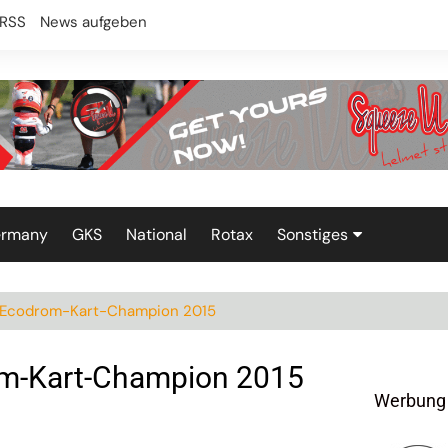
RSS
News aufgeben
ermany
GKS
National
Rotax
Sonstiges
Technik
r Ecodrom-Kart-Champion 2015
om-Kart-Champion 2015
Werbung