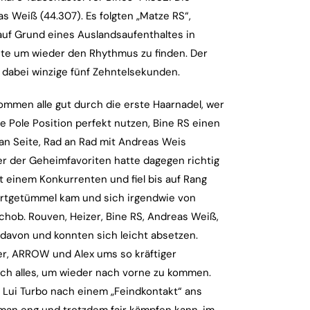
as Weiß (44.307). Es folgten „Matze RS“,
 auf Grund eines Auslandsaufenthaltes in
chte um wieder den Rhythmus zu finden. Der
g dabei winzige fünf Zehntelsekunden.
Kommen alle gut durch die erste Haarnadel, wer
 Pole Position perfekt nutzen, Bine RS einen
 an Seite, Rad an Rad mit Andreas Weis
er der Geheimfavoriten hatte dagegen richtig
 einem Konkurrenten und fiel bis auf Rang
artgetümmel kam und sich irgendwie von
schob. Rouven, Heizer, Bine RS, Andreas Weiß,
 davon und konnten sich leicht absetzen.
her, ARROW und Alex ums so kräftiger
ich alles, um wieder nach vorne zu kommen.
i Lui Turbo nach einem „Feindkontakt“ ans