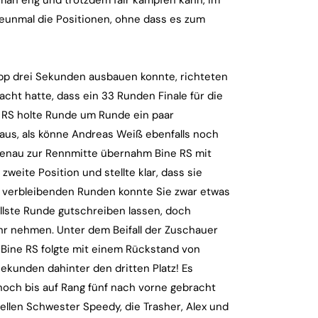
e man eng und trotzdem fair kämpfen kann, im
eunmal die Positionen, ohne dass es zum
pp drei Sekunden ausbauen konnte, richteten
cht hatte, dass ein 33 Runden Finale für die
e RS holte Runde um Runde ein paar
 aus, als könne Andreas Weiß ebenfalls noch
 genau zur Rennmitte übernahm Bine RS mit
weite Position und stellte klar, dass sie
n verbleibenden Runden konnte Sie zwar etwas
ellste Runde gutschreiben lassen, doch
ehr nehmen. Unter dem Beifall der Zuschauer
ine RS folgte mit einem Rückstand von
ekunden dahinter den dritten Platz! Es
och bis auf Rang fünf nach vorne gebracht
ellen Schwester Speedy, die Trasher, Alex und