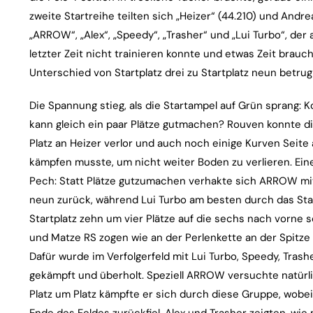
zweite Startreihe teilten sich „Heizer“ (44.210) und Andre
„ARROW“, „Alex“, „Speedy“, „Trasher“ und „Lui Turbo“, der
letzter Zeit nicht trainieren konnte und etwas Zeit brau
Unterschied von Startplatz drei zu Startplatz neun betru
Die Spannung stieg, als die Startampel auf Grün sprang: 
kann gleich ein paar Plätze gutmachen? Rouven konnte die
Platz an Heizer verlor und auch noch einige Kurven Seite
kämpfen musste, um nicht weiter Boden zu verlieren. Ein
Pech: Statt Plätze gutzumachen verhakte sich ARROW mit
neun zurück, während Lui Turbo am besten durch das St
Startplatz zehn um vier Plätze auf die sechs nach vorne 
und Matze RS zogen wie an der Perlenkette an der Spitze
Dafür wurde im Verfolgerfeld mit Lui Turbo, Speedy, Tras
gekämpft und überholt. Speziell ARROW versuchte natürl
Platz um Platz kämpfte er sich durch diese Gruppe, wobe