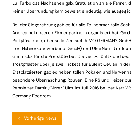
Lui Turbo das Nachsehen gab. Gratulation an alle Fahrer
keiner Überrundung kam beweist eindeutig, wie ausgeglic
Bei der Siegerehrung gab es für alle Teilnehmer tolle Sac
Andrea bei unseren Firmenpartnern organisiert hat. Gold 
Partyfässchen, ebenso ließen sich RiMO GERMANY GmbH
Iller-Nahverkehrsverbund-GmbH) und Ulm/Neu-Ulm Touri
Gimmicks für die Preistüte bei. Die viert-, fünft- und sech
Trostpflaster über je zwei Tickets für Bülent Ceylan in der
Erstplatzierten gab es neben tollen Pokalen und Nerven
besondere Überraschung: Rouven, Bine RS und Heizer dü
Rennleiter Damir „Gixxer“ Ulm, im Juli 2016 bei der Kart
Germany Ecodrom!
Beitragsnavigation
Vorherige News