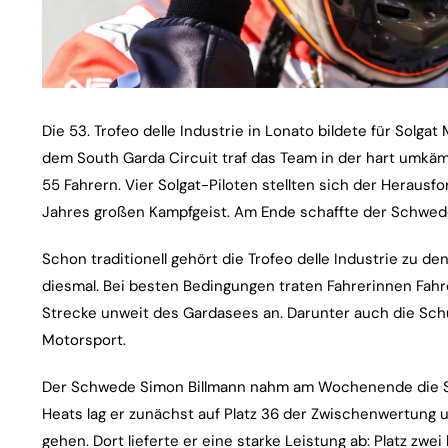
Die 53. Trofeo delle Industrie in Lonato bildete für Solg
dem South Garda Circuit traf das Team in der hart umkäm
55 Fahrern. Vier Solgat-Piloten stellten sich der Heraus
Jahres großen Kampfgeist. Am Ende schaffte der Schwede
Schon traditionell gehört die Trofeo delle Industrie zu de
diesmal. Bei besten Bedingungen traten Fahrerinnen Fahre
Strecke unweit des Gardasees an. Darunter auch die Sch
Motorsport.
Der Schwede Simon Billmann nahm am Wochenende die Sp
Heats lag er zunächst auf Platz 36 der Zwischenwertung
gehen. Dort lieferte er eine starke Leistung ab: Platz zw