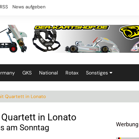
RSS
News aufgeben
ermany
GKS
National
Rotax
Sonstiges
Technik
it Quartett in Lonato
 Quartett in Lonato
Werbung
als am Sonntag