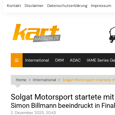
Skip
Kontakt
Disclaimer
Datenschutzerklärung
Impressum
to
content
International
DKM
ADAC
IAME Series G
Home
International
Solgat Motorsport startete m
Solgat Motorsport startete mit
Simon Billmann beeindruckt in Fin
2. Dezember 2025, 20:43