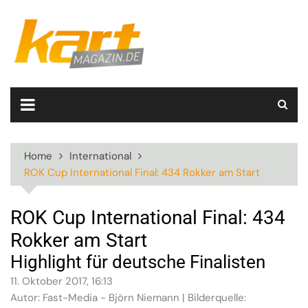
Skip
to
content
Home
International
ROK Cup International Final: 434 Rokker am Start
ROK Cup International Final: 434
Rokker am Start
Highlight für deutsche Finalisten
11. Oktober 2017, 16:13
Autor: Fast-Media - Björn Niemann | Bilderquelle: