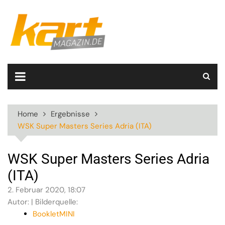
Skip
to
content
Home
Ergebnisse
WSK Super Masters Series Adria (ITA)
WSK Super Masters Series Adria
(ITA)
2. Februar 2020, 18:07
Autor: | Bilderquelle:
BookletMINI