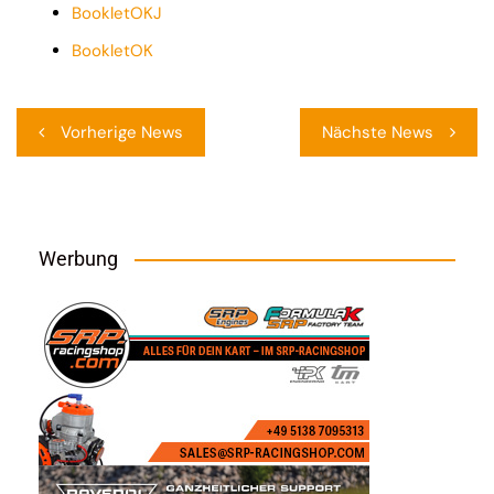
BookletOKJ
BookletOK
Beitragsnavigation
Vorherige News
Nächste News
Werbung