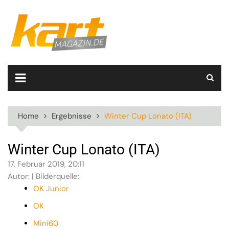
Skip
to
content
Home
Ergebnisse
Winter Cup Lonato (ITA)
Winter Cup Lonato (ITA)
17. Februar 2019, 20:11
Autor: | Bilderquelle:
OK Junior
OK
Mini60