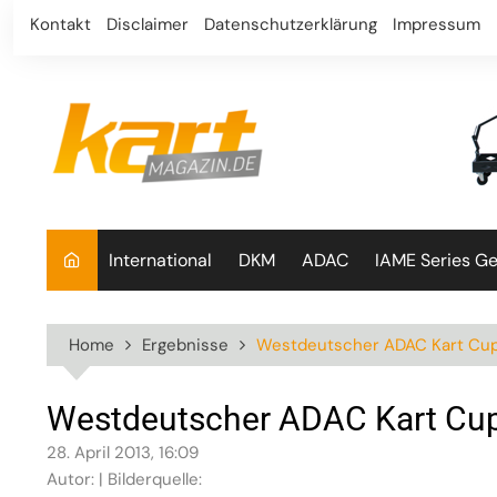
Skip
Kontakt
Disclaimer
Datenschutzerklärung
Impressum
to
content
International
DKM
ADAC
IAME Series G
Home
Ergebnisse
Westdeutscher ADAC Kart Cu
Westdeutscher ADAC Kart Cu
28. April 2013, 16:09
Autor: | Bilderquelle: