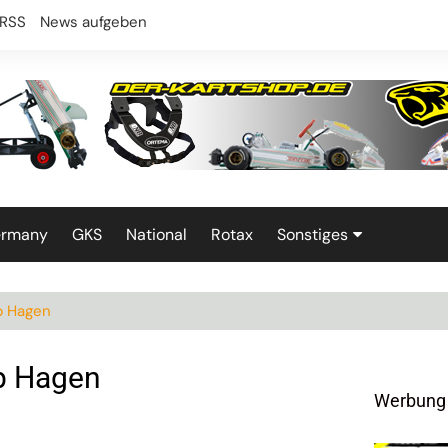
RSS
News aufgeben
ermany
GKS
National
Rotax
Sonstiges
Technik
p Hagen
p Hagen
Werbung