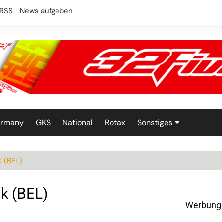
RSS
News aufgeben
ermany
GKS
National
Rotax
Sonstiges
Technik
k (BEL)
k (BEL)
Werbung