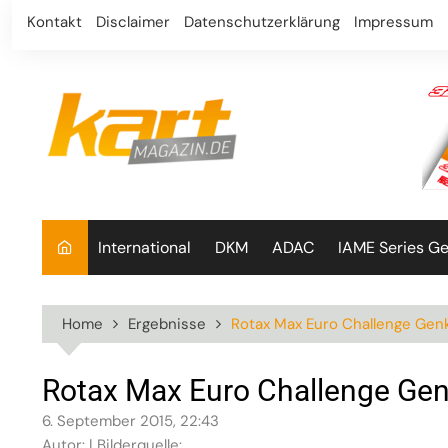
Skip
Kontakt
Disclaimer
Datenschutzerklärung
Impressum
to
content
International
DKM
ADAC
IAME Series G
Home
Ergebnisse
Rotax Max Euro Challenge Gen
Rotax Max Euro Challenge Gen
6. September 2015, 22:43
Autor: | Bilderquelle: