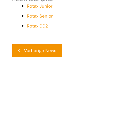
Rotax Junior
Rotax Senior
Rotax DD2
Beitragsnavigation
Vorherige News