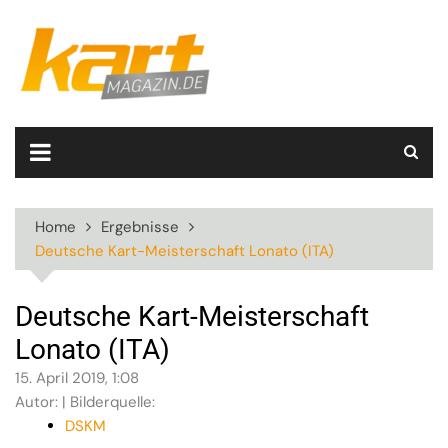
Skip
to
content
Home
Ergebnisse
Deutsche Kart-Meisterschaft Lonato (ITA)
Deutsche Kart-Meisterschaft
Lonato (ITA)
15. April 2019, 1:08
Autor: | Bilderquelle:
DSKM