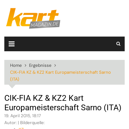
Skip
to
content
Home
Ergebnisse
CIK-FIA KZ & KZ2 Kart Europameisterschaft Sarno
(ITA)
CIK-FIA KZ & KZ2 Kart
Europameisterschaft Sarno (ITA)
19. April 2015, 18:17
Autor: | Bilderquelle: