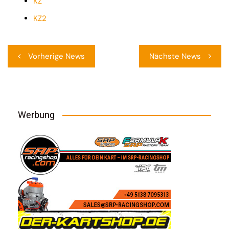
KZ
KZ2
Beitragsnavigation
Vorherige News
Nächste News
Werbung